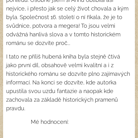
nejvíce, i přesto jak se celý život chovala a kým
byla. Společnost 16. století o ní říkala, že je to
svůdnice, potvora a megera! To jsou velmi
odvážná hanlivá slova a v tomto historickém
románu se dozvíte proč...
I tato ne příliš hubená kniha byla stejně čtivá
jako první díl, obsahově velmi kvalitní a i z
historického románu se dozvíte plno zajímavých
informací. Na konci se dozvíte, kde autorka
upustila svou uzdu fantazie a naopak kde
zachovala za základě historických pramenů
pravdu.
Mé hodnocení: ⭐⭐⭐⭐⭐