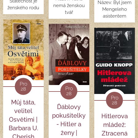
Statečnost je
Jiné pak od
Název: Byl jsem
nemá ženskou
ženského rodu
začátku roku
Mengeleho
tvář
1943 sloužily v...
asistentem
Pro
Pro
28
28
Pro
Můj táta,
28
Ďáblovy
velitel
pokušitelky
Hitlerova
Osvětimi |
- Hitler a
mládež:
Barbara U.
ženy |
Ztracená
Cherish