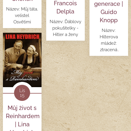
Francois
generace |
Název: Můj táta,
Delpla
Guido
velistel
Knopp
Název: Ďáblovy
Osvětimi
pokušitelky -
Název:
Hitler a ženy
Hilterova
mládež:
ztracená
generace
Lis
15
Můj život s
Reinhardem
| Lina