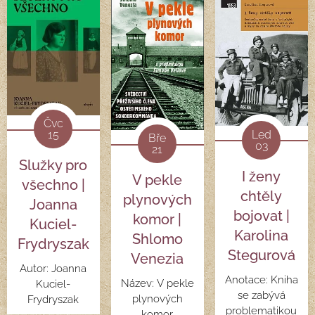
Čvc
Led
15
Bře
03
21
Služky pro
I ženy
V pekle
všechno |
chtěly
plynových
Joanna
bojovat |
komor |
Kuciel-
Karolina
Shlomo
Frydryszak
Stegurová
Venezia
Autor: Joanna
Anotace: Kniha
Název: V pekle
Kuciel-
se zabývá
plynových
Frydryszak
problematikou
komor