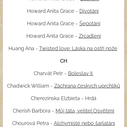
Howard Anita Grace -
Divotání
Howard Anita Grace -
Šepotání
Howard Anita Grace -
Zrcadlení
Huang Ana -
Twisted love: Láska na ostří nože
CH
Charvát Petr -
Boleslav II.
Chadwick William -
Záchrana českých uprchlíků
Cherezinska Elzbieta - Hrdá
Cherish Barbora -
Můj táta, velitel Osvětimi
Chourová Petra -
Alchymisté nebo šarlatáni