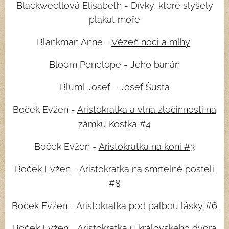
Blackweellová Elisabeth - Dívky, které slyšely
plakat moře
Blankman Anne -
Vězeň noci a mlhy
Bloom Penelope - Jeho banán
Bluml Josef - Josef Šusta
Boček Evžen -
Aristokratka a vlna zločinnosti na
zámku Kostka #
4
Boček Evžen -
Aristokratka na koni #3
Boček Evžen -
Aristokratka na smrtelné posteli
#8
Boček Evžen -
Aristokratka pod palbou lásky #6
Boček Evžen -
Aristokratka u královského dvora