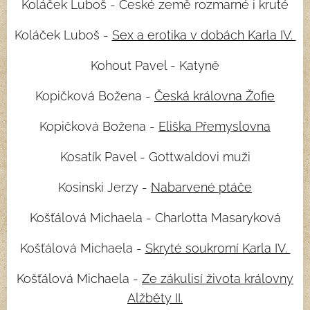
Koláček Luboš - České země rozmarné i kruté
Koláček Luboš -
Sex a erotika v dobách Karla IV.
Kohout Pavel - Katyně
Kopičková Božena -
Česká královna Žofie
Kopičková Božena -
Eliška Přemyslovna
Kosatík Pavel - Gottwaldovi muži
Kosinski Jerzy -
Nabarvené ptáče
Košťálová Michaela - Charlotta Masaryková
Košťálová Michaela -
Skryté soukromí Karla IV.
Košťálová Michaela -
Ze zákulisí života královny
Alžběty II.