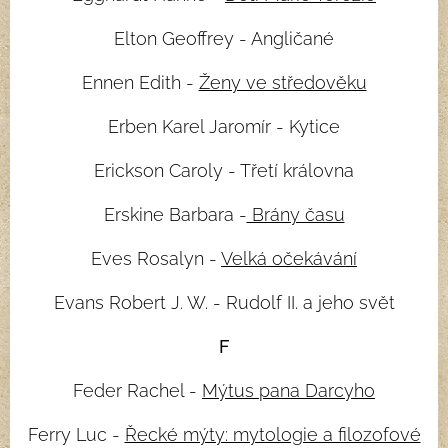
Elton Geoffrey - Angličané
Ennen Edith -
Ženy ve středověku
Erben Karel Jaromír - Kytice
Erickson Caroly - Třetí královna
Erskine Barbara -
Brány času
Eves Rosalyn -
Velká očekávání
Evans Robert J. W. - Rudolf II. a jeho svět
F
Feder Rachel -
Mýtus pana Darcyho
Ferry Luc -
Řecké mýty: mytologie a filozofové