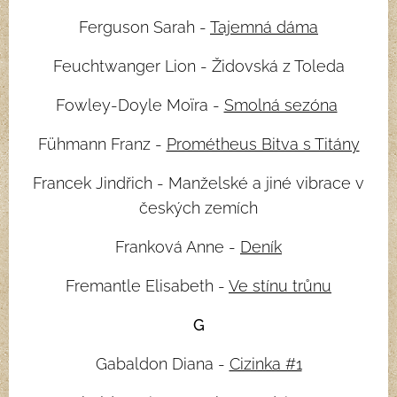
Ferguson Sarah -
Tajemná dáma
Feuchtwanger Lion - Židovská z Toleda
Fowley-Doyle Moïra -
Smolná sezóna
Fühmann Franz -
Prométheus Bitva s Titány
Francek Jindřich - Manželské a jiné vibrace v
českých zemích
Franková Anne -
Deník
Fremantle Elisabeth -
Ve stínu trůnu
G
Gabaldon Diana -
Cizinka #1