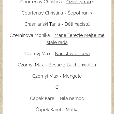
Courtenay Christina -
Ozvěny run
1
Courtenay Christina -
Šepot run
3
Crasnianski Tania - Děti nacistů
Czerninová Monika -
Marie Terezie Mějte mě
stále ráda
Czornyj Max -
Nacistova dcera
Czornyj Max -
Bestie z Buchenwaldu
Czornyj Max -
Mengele
Č
Čapek Karel - Bílá nemoc
Čapek Karel - Matka