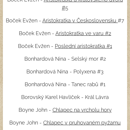
#5
Boček Evžen -
Aristokratka v Československu
#7
Boček Evžen -
Aristokratka ve varu #2
Boček Evžen -
Poslední aristokratka #1
Bonhardová Nina - Selský mor #2
Bonhardová Nina - Polyxena #3
Bonhardová Nina - Tanec rabů #1
Borovský Karel Havlíček - Král Lávra
Boyne John -
Chlapec na vrcholu hory
Boyne John -
Chlapec v pruhovaném pyžamu