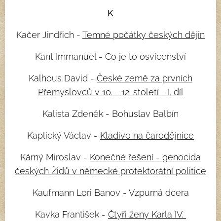
K
Kačer Jindřich -
Temné počátky českých dějin
Kant Immanuel - Co je to osvícenství
Kalhous David -
České země za prvních
Přemyslovců v 10. - 12. století - I. díl
Kalista Zdeněk - Bohuslav Balbín
Kaplický Václav -
Kladivo na čarodějnice
Kárný Miroslav -
Konečné řešení - genocida
českých Židů v německé protektorátní politice
Kaufmann Lori Banov - Vzpurná dcera
Kavka František -
Čtyři ženy Karla IV.