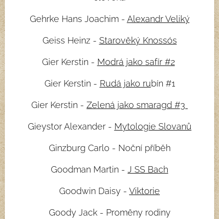
Gehrke Hans Joachim -
Alexandr Veliký
Geiss Heinz -
Starověký Knossós
Gier Kerstin -
Modrá jako safír #2
Gier Kerstin -
Rudá jako ru
bín #1
Gier Kerstin -
Zelená jako smaragd #3
Gieystor Alexander -
Mytologie Slovanů
Ginzburg Carlo - Noční příběh
Goodman Martin -
J SS Bach
Goodwin Daisy -
Viktorie
Goody Jack - Proměny rodiny