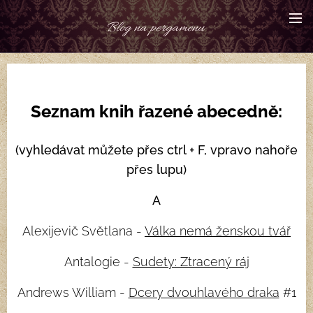
Blog na pergamenu
Seznam knih řazené abecedně:
(vyhledávat můžete přes ctrl + F, vpravo nahoře
přes lupu)
A
Alexijevič Světlana -
Válka nemá ženskou tvář
Antalogie -
Sudety: Ztracený ráj
Andrews William -
Dcery dvouhlavého draka
#1