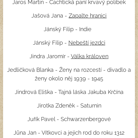
Jaros Martin - Čachtická paní krvavý polibek
Jašová Jana -
Zapalte hranici
Jánský Filip - Indie
Jánský Filip -
Nebeští jezdci
Jindra Jaromír -
Válka královen
Jedličková Blanka - Ženy na rozcestí - divadlo a
ženy okolo něj 1939 - 1945
Jindrová Eliška - Tajná láska Jakuba Krčína
Jirotka Zdeněk - Saturnin
Juřík Pavel - Schwarzenbergové
Jůna Jan - Vítkovci a jejich rod do roku 1312