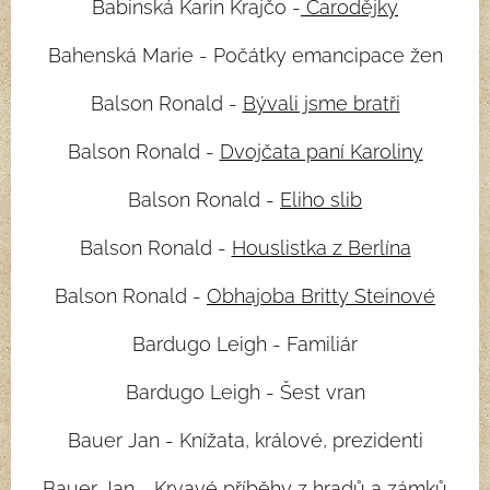
Babinská Karin Krajčo -
Čarodějky
Bahenská Marie - Počátky emancipace žen
Balson Ronald -
Bývali jsme bratři
Balson Ronald -
Dvojčata paní Karoliny
Balson Ronald -
Eliho slib
Balson Ronald -
Houslistka z Berlína
Balson Ronald -
Obhajoba Britty
Steinové
Bardugo Leigh - Familiár
Bardugo Leigh - Šest vran
Bauer Jan - Knížata, králové, prezidenti
Bauer Jan - Krvavé příběhy z hradů a zámků