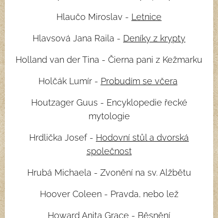
Hlaučo Miroslav -
Letnice
Hlavsová Jana Raila -
Deníky z krypty
Holland van der Tina - Čierna pani z Kežmarku
Holčák Lumír -
Probudím se včera
Houtzager Guus - Encyklopedie řecké
mytologie
Hrdlička Josef -
Hodovní stůl a dvorská
společnost
Hrubá Michaela - Zvonění na sv. Alžbětu
Hoover Coleen - Pravda, nebo lež
Howard Anita Grace -
Běsnění