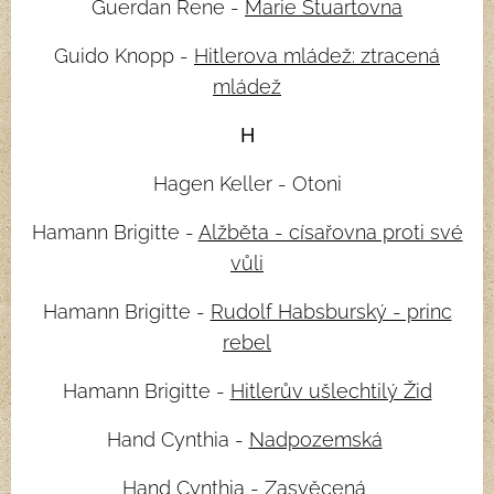
Guerdan Rene -
Marie Stuartovna
Guido Knopp -
Hitlerova mládež: ztracená
mládež
H
Hagen Keller - Otoni
Hamann Brigitte -
Alžběta - císařovna proti své
vůli
Hamann Brigitte -
Rudolf Habsburský - princ
rebel
Hamann Brigitte -
Hitlerův ušlechtilý Žid
Hand Cynthia -
Nadpozemská
Hand Cynthia -
Zasvěcená