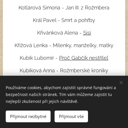
Kotlárová Simona - Jan III. z Rožmbera
Král Pavel - Smrt a pohřby
Křivánková Alena -
Sisi
Křížová Lenka - Milenky, manželky, matky
Kubík Lubomír -
Proč Gabčík nestřílel
Kubíková Anna - Rožmberské kroniky
Kuciel-Frydryszak Joanna -
Služky pro všechno
Používáme cookies, abychom zajistili správné fungování a
bezpečnost našich stránek. Tím vám můžeme zajistit tu
Kuzmišín Peter -
Bohové starých Slovanů
nejlepší zkušenost při jejich návštěvě.
L
Přijmout nezbytné
Přijmout vše
Laffertyová Linda - Krvavá hraběnka Alžběta