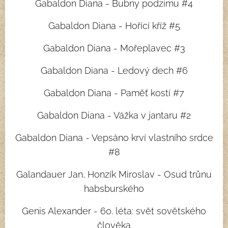
Gabaldon Diana - Bubny podzimu #4
Gabaldon Diana - Hořící kříž #5
Gabaldon Diana - Mořeplavec #3
Gabaldon Diana - Ledový dech #6
Gabaldon Diana - Paměť kostí #7
Gabaldon Diana - Vážka v jantaru #2
Gabaldon Diana - Vepsáno krví vlastního srdce
#8
Galandauer Jan, Honzík Miroslav - Osud trůnu
habsburského
Genis Alexander - 60. léta: svět sovětského
člověka