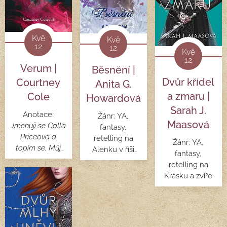
Kvě
Kvě
12
12
Kvě
12
Verum |
Běsnění |
Dvůr křídel
Courtney
Anita G.
a zmaru |
Cole
Howardová
Sarah J.
Anotace:
Žánr: YA,
Maasová
Jmenuji se Calla
fantasy,
Priceová a
retelling na
Žánr: YA,
topím se. Můj
Alenku v říši
fantasy,
nový svět je
divů
retelling na
temný, temný
Krásku a zvíře
oceán a
všechna
tajemství mě
tlačí ke dnu.
Můžu vůbec