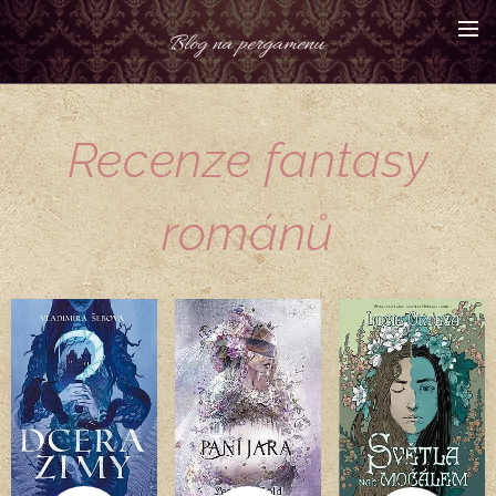
Blog na pergamenu
Recenze fantasy
románů