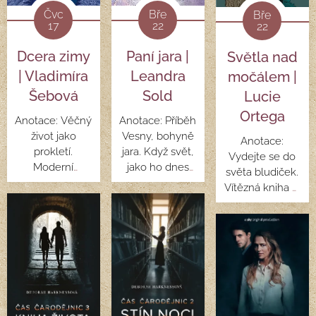
Čvc
Bře
Bře
17
22
22
Dcera zimy
Paní jara |
Světla nad
| Vladimíra
Leandra
močálem |
Šebová
Sold
Lucie
Ortega
Anotace: Věčný
Anotace:
Příběh
život jako
Vesny, bohyně
Anotace:
prokletí.
jara. Když svět,
Vydejte se do
Moderní
jako ho dnes
světa bludiček.
fantasy, ve
známe, už
Vítězná kniha 4.
které ožívají
neexistuje. Když
ročníku soutěže
slovanští
děti vyrůstají jen
Hvězda
bohové i bestie.
v ústavech.
inkoustu. Lena
Moranu a její
Když další válka
si vzala život
sestru Vesnu
zničila i
naprosto
černá magie
poslední střípky
dobrovolně –
navždy uvěznila
lidskosti v nás,
mezi lidmi už žít
ve světě živých.
přichází ona.
nemohla. Teď je