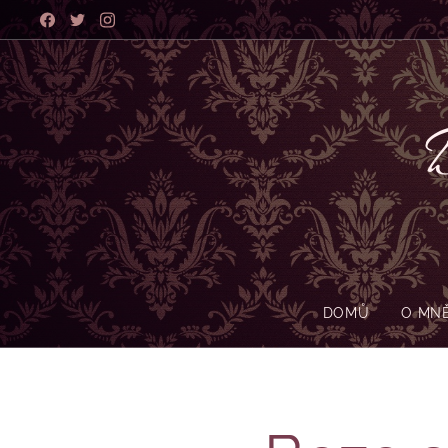
B
DOMŮ
O MN