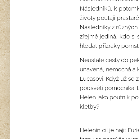
Následníků, k potomk
životy poutají prastar
Následníky z různých 
zřejmě jediná, kdo si
hledat přízraky pomsty
Neustálé cesty do pekl
unavená, nemocná a ke
Lucasovi. Když už se zd
podsvětí pomocníka: t
Helen jako poutník pods
kletby?
Helenin cíl je najít Fu