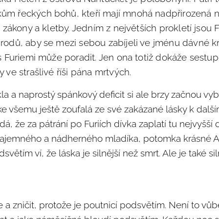
ům řeckých bohů, kteří mají mnohá nadpřirozená nad
é zákony a kletby. Jedním z největších prokletí jsou F
rodů, aby se mezi sebou zabíjeli ve jménu dávné kr
 s Furiemi může poradit. Jen ona totiž dokáže sestu
 ve strašlivé říši pána mrtvých.
a a naprostý spánkový deficit si ale brzy začnou vyb
 všemu ještě zoufalá ze své zakázané lásky k další
á, že za pátrání po Furiích dívka zaplatí tu nejvyšší 
ajemného a nádherného mladíka, potomka krásné Afro
větím ví, že láska je silnější než smrt. Ale je také si
rie a zničit, protože je poutnicí podsvětím. Není to vů