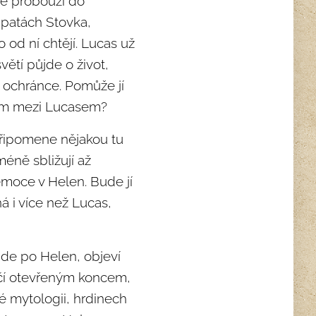
e probouzí do
 patách Stovka,
 od ní chtějí. Lucas už
ětí půjde o život,
 ochránce. Pomůže jí
hem mezi Lucasem?
připomene nějakou tu
méně sbližují až
 emoce v Helen. Bude jí
á i více než Lucas,
jde po Helen, objeví
nčí otevřeným koncem,
 mytologii, hrdinech