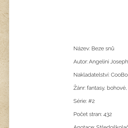
Název: Beze snů
Autor: Angelini Josep
Nakladatelství: CooB
Žánr: fantasy, bohové,
Série: #2
Počet stran: 432
Anotace:
Středoškolač