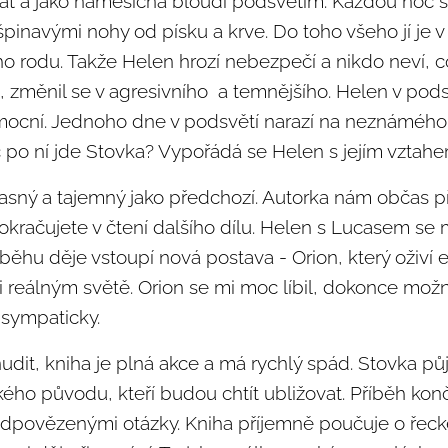
t a jako náměsíčná bloudí podsvětím. Každou noc s
pinavými nohy od písku a krve. Do toho všeho jí je v
 rodu. Takže Helen hrozí nebezpečí a nikdo neví, co
 změnil se v agresivního a temnějšího. Helen v podsv
ocní. Jednoho dne v podsvětí narazí na neznámého
č po ní jde Stovka? Vypořádá se Helen s jejím vzta
úžasný a tajemný jako předchozí. Autorka nám občas 
okračujete v čtení dalšího dílu. Helen s Lucasem se 
růběhu děje vstoupí nová postava - Orion, který oživí
 reálným světě. Orion se mi moc líbil, dokonce možn
l sympaticky.
udit, kniha je plná akce a má rychlý spád. Stovka pů
kého původu, kteří budou chtít ubližovat. Příběh ko
dpovězenými otázky. Kniha příjemně poučuje o řecké