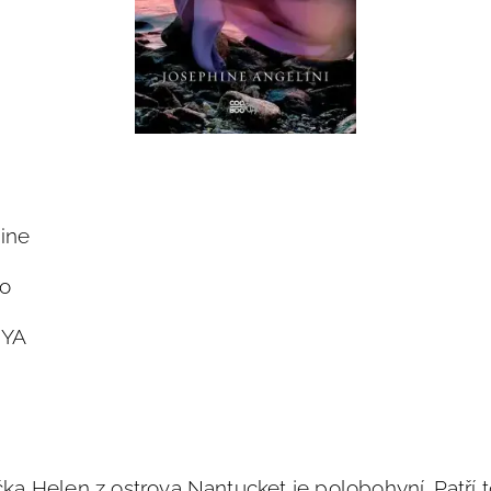
hine
oo
 YA
ka Helen z ostrova Nantucket je polobohyní. Patří to