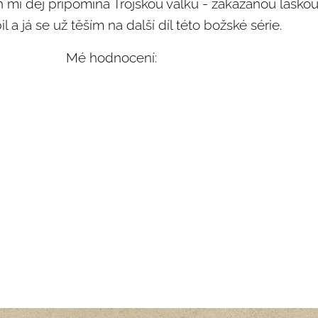
mi děj připomíná Trojskou válku - zakázanou láskou
l a já se už těším na další díl této božské série.
Mé hodnocení: ⭐⭐⭐⭐⭐