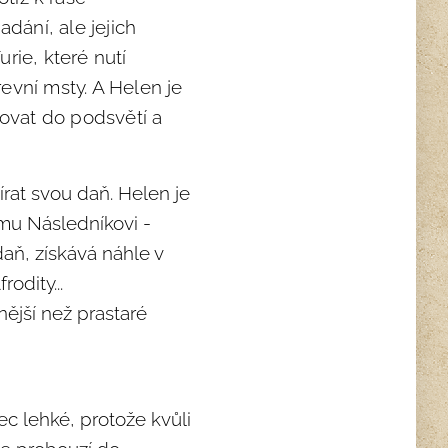
ání, ale jejich
urie, které nutí
evní msty. A Helen je
povat do podsvětí a
írat svou daň. Helen je
mu Následníkovi -
daň, získává náhle v
dity...
lnější než prastaré
bec lehké, protože kvůli