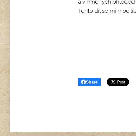
a v mnohých ohledech 
Tento díl se mi moc líbi
Share