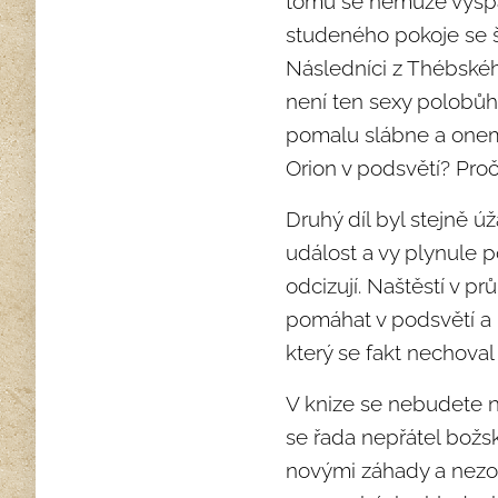
tomu se nemůže vyspa
studeného pokoje se š
Následníci z Thébského
není ten sexy polobůh,
pomalu slábne a onem
Orion v podsvětí? Pro
Druhý díl byl stejně 
událost a vy plynule p
odcizují. Naštěstí v p
pomáhat v podsvětí a i
který se fakt nechova
V knize se nebudete n
se řada nepřátel božs
novými záhady a nezo