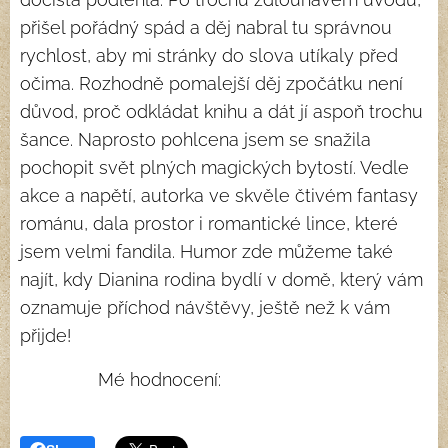
přišel pořádný spád a děj nabral tu správnou
rychlost, aby mi stránky do slova utíkaly před
očima. Rozhodně pomalejší děj zpočátku není
důvod, proč odkládat knihu a dát jí aspoň trochu
šance. Naprosto pohlcena jsem se snažila
pochopit svět plných magických bytostí. Vedle
akce a napětí, autorka ve skvěle čtivém fantasy
románu, dala prostor i romantické lince, které
jsem velmi fandila. Humor zde můžeme také
najít, kdy Dianina rodina bydlí v domě, který vám
oznamuje příchod návštěvy, ještě než k vám
přijde!
Mé hodnocení: ⭐⭐⭐⭐⭐