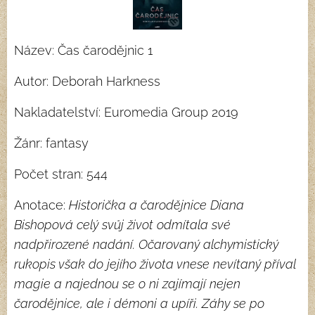
Název: Čas čarodějnic 1
Autor: Deborah Harkness
Nakladatelství: Euromedia Group 2019
Žánr: fantasy
Počet stran: 544
Anotace:
Historička a čarodějnice Diana
Bishopová celý svůj život odmítala své
nadpřirozené nadání. Očarovaný alchymistický
rukopis však do jejího života vnese nevítaný příval
magie a najednou se o ni zajímají nejen
čarodějnice, ale i démoni a upíři. Záhy se po