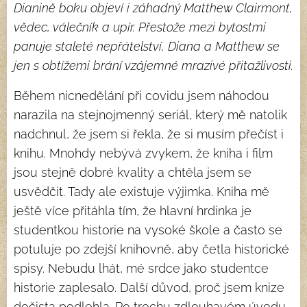
Dianině boku objeví i záhadný Matthew Clairmont,
vědec, válečník a upír. Přestože mezi bytostmi
panuje staleté nepřátelství, Diana a Matthew se
jen s obtížemi brání vzájemné mrazivé přitažlivosti.
Během nicnedělání při covidu jsem náhodou
narazila na stejnojmenný seriál, který mě natolik
nadchnul, že jsem si řekla, že si musím přečíst i
knihu. Mnohdy nebývá zvykem, že kniha i film
jsou stejně dobré kvality a chtěla jsem se
usvědčit. Tady ale existuje výjimka. Kniha mě
ještě více přitáhla tím, že hlavní hrdinka je
studentkou historie na vysoké škole a často se
potuluje po zdejší knihovně, aby četla historické
spisy. Nebudu lhát, mé srdce jako studentce
historie zaplesalo. Další důvod, proč jsem knize
dočista podlehla. Po trochu zdlouhavém úvodu,