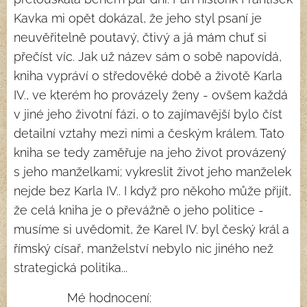
Kavka mi opět dokázal, že jeho styl psaní je
neuvěřitelně poutavý, čtivý a já mám chuť si
přečíst víc. Jak už název sám o sobě napovídá,
kniha vypráví o středověké době a životě Karla
IV., ve kterém ho provázely ženy - ovšem každá
v jiné jeho životní fázi, o to zajímavější bylo číst
detailní vztahy mezi nimi a českým králem. Tato
kniha se tedy zaměřuje na jeho život provázený
s jeho manželkami; vykreslit život jeho manželek
nejde bez Karla IV.. I když pro někoho může přijít,
že celá kniha je o převážně o jeho politice -
musíme si uvědomit, že Karel IV. byl český král a
římský císař, manželství nebylo nic jiného než
strategická politika...
Mé hodnocení: ⭐⭐⭐⭐⭐