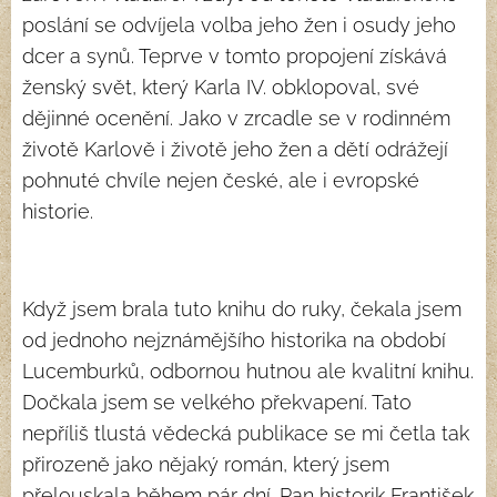
poslání se odvíjela volba jeho žen i osudy jeho
dcer a synů. Teprve v tomto propojení získává
ženský svět, který Karla IV. obklopoval, své
dějinné ocenění. Jako v zrcadle se v rodinném
životě Karlově i životě jeho žen a dětí odrážejí
pohnuté chvíle nejen české, ale i evropské
historie.
Když jsem brala tuto knihu do ruky, čekala jsem
od jednoho nejznámějšího historika na období
Lucemburků, odbornou hutnou ale kvalitní knihu.
Dočkala jsem se velkého překvapení. Tato
nepříliš tlustá vědecká publikace se mi četla tak
přirozeně jako nějaký román, který jsem
přelouskala během pár dní. Pan historik František