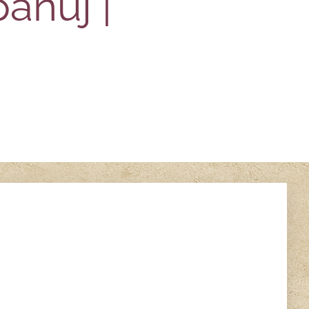
panuj |
á