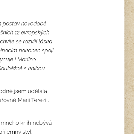
ch postav novodobé
nešních 12 evropských
hvíle se rozvíjí láska
hinacím nakonec spojí
cuje i Mariino
 Souběžně s knihou
zhodně jsem udělala
ovně Marii Terezii,
 u mnoho knih nebývá
příjemný styl