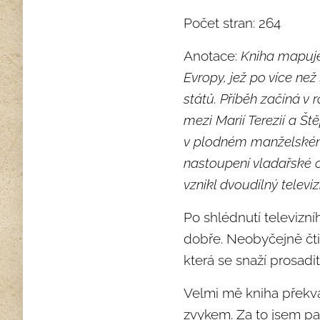
Počet stran: 264
Anotace:
Kniha mapuje
Evropy, jež po více než
států. Příběh začíná v 
mezi Marií Terezií a Š
v plodném manželském 
nastoupení vladařské c
vznikl dvoudílný televizn
Po shlédnutí televizní
dobře. Neobyčejně čti
která se snaží prosadi
Velmi mě kniha překva
zvykem. Za to jsem pan