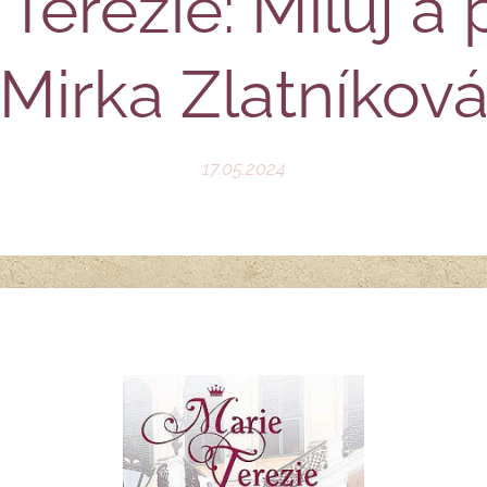
Terezie: Miluj a 
Mirka Zlatníkov
17.05.2024