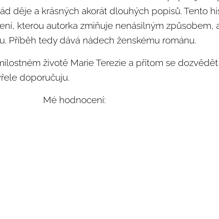
pád děje a krásných akorát dlouhých popisů. Tento hi
kaření, kterou autorka zmiňuje nenásilným způsobem, a
ému. Příběh tedy dává nádech ženskému románu.
milostném životě Marie Terezie a přitom se dozvědět i 
vřele doporučuju.
Mé hodnocení: ⭐⭐⭐⭐⭐