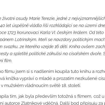
 životní osudy Marie Terezie, jedné z nejvýznamnější
 40 let úspěšně vládla říši rozkládající se na území d
roce 1723 korunovací Karla VI. českým králem. Od této c
těpánem Lotrinským, kteří se navzdory politickým mac
svazku, ze kterého vzejde 16 dětí. Kniha ovšem zachy
esty a spletité politické zákulisí na císařském dvoře.
í film.
ho filmu jsem si s nadšením koupila tuto knihu a ro
vá knížka vypráví o mladé a prozatím nezkušené císař
t v mužském vládnoucím světě 18. století.
pila tím, jak byla především totožná s filmem, což
í autorce Zlatníkové vděčná. Další bod připisuju za 