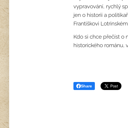
vypravování, rychlý s
jen o historii a politi
Františkovi Lotrinsk
Kdo si chce přečíst o 
historického románu, 
Share