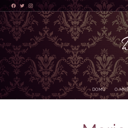
B
DOMŮ
O MN