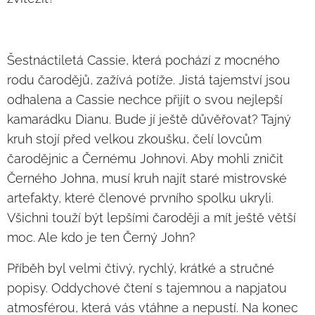
Šestnáctiletá Cassie, která pochází z mocného
rodu čarodějů, zažívá potíže. Jistá tajemství jsou
odhalena a Cassie nechce přijít o svou nejlepší
kamarádku Dianu. Bude jí ještě důvěřovat? Tajný
kruh stojí před velkou zkoušku, čelí lovcům
čarodějnic a Černému Johnovi. Aby mohli zničit
Černého Johna, musí kruh najít staré mistrovské
artefakty, které členové prvního spolku ukryli.
Všichni touží být lepšími čaroději a mít ještě větší
moc. Ale kdo je ten Černý John?
Příběh byl velmi čtivý, rychlý, krátké a stručné
popisy. Oddychové čtení s tajemnou a napjatou
atmosférou, která vás vtáhne a nepustí. Na konec