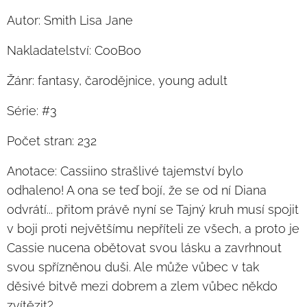
Autor: Smith Lisa Jane
Nakladatelství: CooBoo
Žánr: fantasy, čarodějnice, young adult
Série: #3
Počet stran: 232
Anotace: Cassiino strašlivé tajemství bylo
odhaleno! A ona se teď bojí, že se od ní Diana
odvrátí... přitom právě nyní se Tajný kruh musí spojit
v boji proti největšímu nepříteli ze všech, a proto je
Cassie nucena obětovat svou lásku a zavrhnout
svou spřízněnou duši. Ale může vůbec v tak
děsivé bitvě mezi dobrem a zlem vůbec někdo
zvítězit?