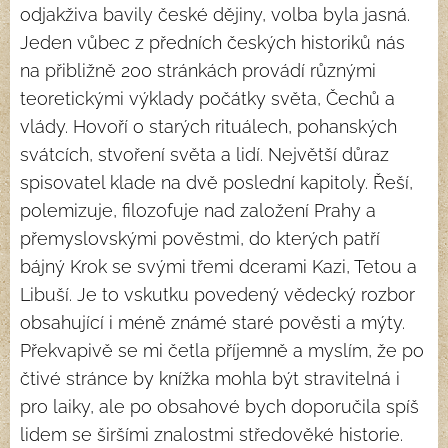
odjakživa bavily české dějiny, volba byla jasná.
Jeden vůbec z předních českých historiků
nás
na přibližně 200 stránkách provádí různými
teoretickými výklady počátky světa, Čechů a
vlády. Hovoří o starých rituálech, pohanských
svátcích, stvoření světa a lidí. Největší důraz
spisovatel klade na dvě poslední kapitoly. Řeší,
polemizuje, filozofuje nad založení Prahy a
přemyslovskými pověstmi, do kterých patří
bájný Krok se svými třemi dcerami Kazi, Tetou a
Libuší. Je to vskutku povedený vědecký rozbor
obsahující i méně známé staré pověsti a mýty.
Překvapivě se mi četla příjemně a myslím, že po
čtivé stránce by knížka mohla být stravitelná i
pro laiky, ale po obsahové bych doporučila spíš
lidem se širšími znalostmi středověké historie.