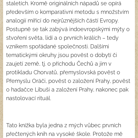
staletích. Kromě originálních nápadů se opírá
především o komparativní metodu s množstvím
analogií mířící do nejrůznějších částí Evropy.
Postupně se tak zabývá indoevropskými mýty o
stvoření světa, lidí a o prvních králích – tedy
vznikem spořádané společnosti. Dalšími
tematickými okruhy jsou pověst o dobytí či
zaujetí země, tj. o příchodu Čechů a jim v
protikladu Chorvatů, přemyslovská pověst o
Přemyslu Oráči, pověst o založení Prahy, pověst
o hadačce Libuši a založení Prahy, nakonec pak
nastolovací rituál.
Tato knížka byla jedna z mých vůbec prvních
přečtených knih na vysoké škole. Protože mě