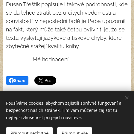
Dušan Třeštík popisuje i takové podrobnosti, kde
se dá lehce ztratit bez určitých vědomostí a
souvislostí. V neposlední řadě je třeba upozornit
na fakt, který může také četbu ovlivnit, je, že se
textu vyskytují jazykové a tiskové chyby, které
zbytečně srážejí kvalitu knihy...
Mé hodnocení: ⭐⭐⭐⭐
Share
Používáme cookies, abychom zajistili správné fungování a
bezpečnost našich stránek. Tím vám můžeme zajistit tu
nejlepší zkušenost při jejich návštěvě.
© 2026 Všechna práva vyhrazena.
Přijmout nezbytné
Přijmout vše