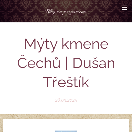
Blog na pergamenu
Mýty kmene
Čechů | Dušan
Třeštík
28.09.2025