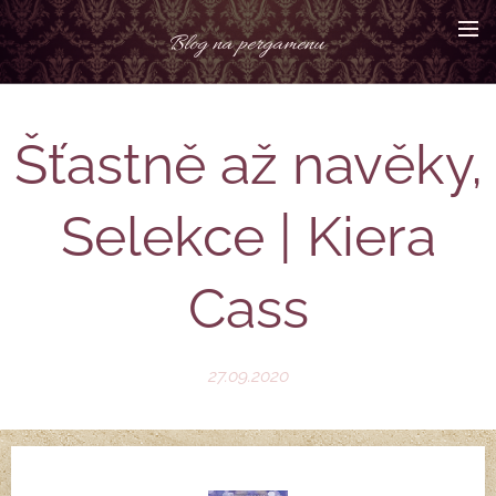
Blog na pergamenu
Šťastně až navěky,
Selekce | Kiera
Cass
27.09.2020