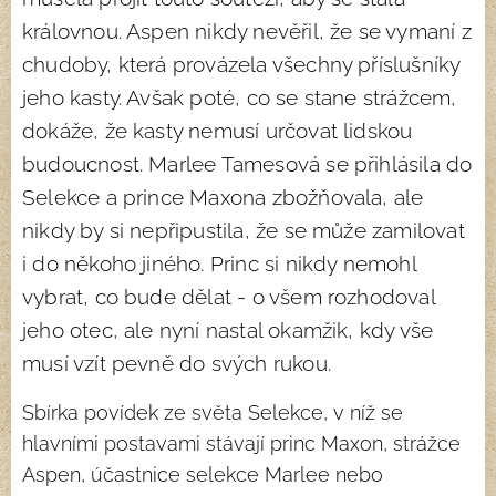
královnou. Aspen nikdy nevěřil, že se vymaní z
chudoby, která provázela všechny příslušníky
jeho kasty. Avšak poté, co se stane strážcem,
dokáže, že kasty nemusí určovat lidskou
budoucnost. Marlee Tamesová se přihlásila do
Selekce a prince Maxona zbožňovala, ale
nikdy by si nepřipustila, že se může zamilovat
i do někoho jiného. Princ si nikdy nemohl
vybrat, co bude dělat - o všem rozhodoval
jeho otec, ale nyní nastal okamžik, kdy vše
musí vzít pevně do svých rukou.
Sbírka povídek ze světa Selekce, v níž se
hlavními postavami stávají princ Maxon, strážce
Aspen, účastnice selekce Marlee nebo