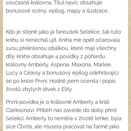
současná královna. Titul navíc obsahuje
bonusové scény, epilog, mapy a ilustrace.
Kdo je stejně jako já fanoušek Selekce, tak tuto
knihu si nenechal ujít. Kniha mě opět očarovala
svou překrásnou obálkou, které mají všechny
díly. Kniha obsahuje 4 povídky z pohledu
královny Amberly, Aspena, Maxona, Marlee,
Lucy a Celesy a bonusový epilog odehrávající
se po knize První. Hodně jsem ocenila i popis
životů zbylých dívek z Elity.
První povídka je o královně Amberly a králi
Clarksonovi. Příběh nás zavede do doby před
Selekcí. Amberly to neměla v životě lehké, byla
sice Čtvrtá, ale musela pracovat na farmě jako