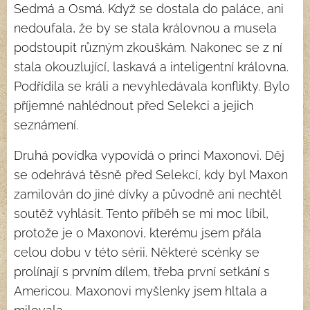
Sedmá a Osmá. Když se dostala do paláce, ani
nedoufala, že by se stala královnou a musela
podstoupit různým zkouškám. Nakonec se z ní
stala okouzlující, laskavá a inteligentní královna.
Podřídila se králi a nevyhledávala konflikty. Bylo
příjemné nahlédnout před Selekci a jejich
seznámení.
Druhá povídka vypovídá o princi Maxonovi. Děj
se odehrává těsně před Selekcí, kdy byl Maxon
zamilován do jiné dívky a původně ani nechtěl
soutěž vyhlásit. Tento příběh se mi moc líbil,
protože je o Maxonovi, kterému jsem přála
celou dobu v této sérii. Některé scénky se
prolínají s prvním dílem, třeba první setkání s
Americou. Maxonovi myšlenky jsem hltala a