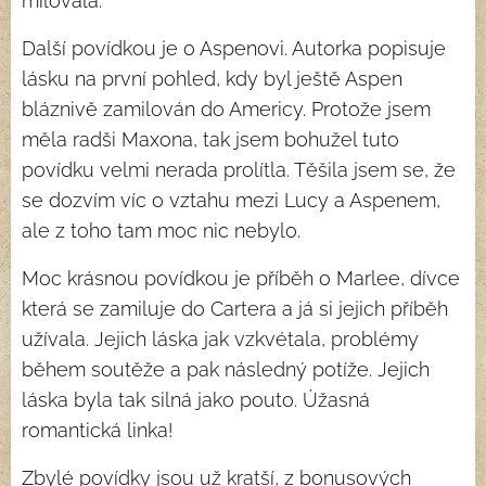
milovala.
Další povídkou je o Aspenovi. Autorka popisuje
lásku na první pohled, kdy byl ještě Aspen
bláznivě zamilován do Americy. Protože jsem
měla radši Maxona, tak jsem bohužel tuto
povídku velmi nerada prolítla. Těšila jsem se, že
se dozvím víc o vztahu mezi Lucy a Aspenem,
ale z toho tam moc nic nebylo.
Moc krásnou povídkou je příběh o Marlee, dívce
která se zamiluje do Cartera a já si jejich příběh
užívala. Jejich láska jak vzkvétala, problémy
během soutěže a pak následný potíže. Jejich
láska byla tak silná jako pouto. Úžasná
romantická linka!
Zbylé povídky jsou už kratší, z bonusových