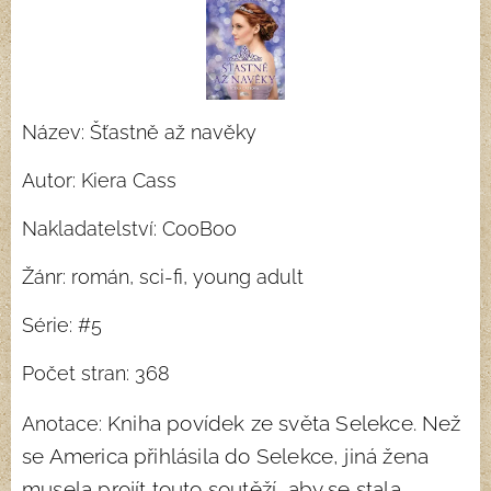
Název: Šťastně až navěky
Autor: Kiera Cass
Nakladatelství: CooBoo
Žánr: román, sci-fi, young adult
Série: #5
Počet stran: 368
Kniha povídek ze světa Selekce. Než
Anotace:
se America přihlásila do Selekce, jiná žena
musela projít touto soutěží, aby se stala