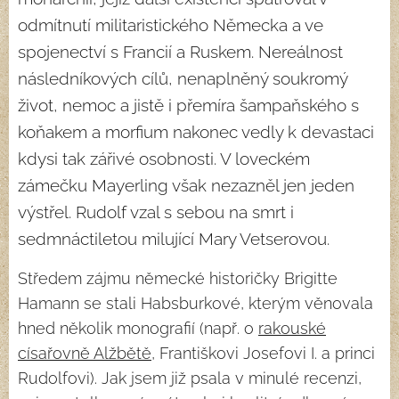
odmítnutí militaristického Německa a ve
spojenectví s Francií a Ruskem. Nereálnost
následníkových cílů, nenaplněný soukromý
život, nemoc a jistě i přemíra šampaňského s
koňakem a morfium nakonec vedly k devastaci
kdysi tak zářivé osobnosti. V loveckém
zámečku Mayerling však nezazněl jen jeden
výstřel. Rudolf vzal s sebou na smrt i
sedmnáctiletou milující Mary Vetserovou.
Středem zájmu německé historičky Brigitte
Hamann se stali Habsburkové, kterým věnovala
hned několik monografií (např. o
rakouské
císařovně Alžbětě
, Františkovi Josefovi I. a princi
Rudolfovi). Jak jsem již psala v minulé recenzi,