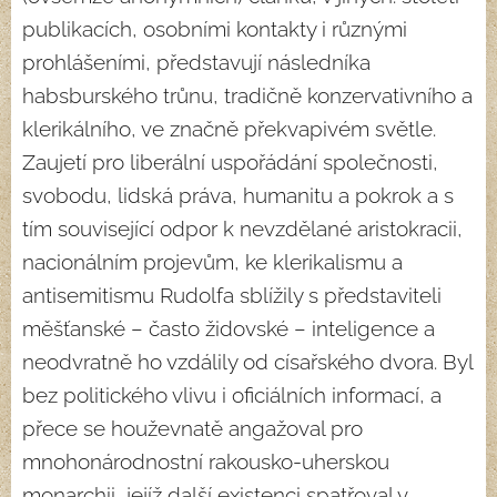
publikacích, osobními kontakty i různými
prohlášeními, představují následníka
habsburského trůnu, tradičně konzervativního a
klerikálního, ve značně překvapivém světle.
Zaujetí pro liberální uspořádání společnosti,
svobodu, lidská práva, humanitu a pokrok a s
tím související odpor k nevzdělané aristokracii,
nacionálním projevům, ke klerikalismu a
antisemitismu Rudolfa sblížily s představiteli
měšťanské – často židovské – inteligence a
neodvratně ho vzdálily od císařského dvora. Byl
bez politického vlivu i oficiálních informací, a
přece se houževnatě angažoval pro
mnohonárodnostní rakousko-uherskou
monarchii, jejíž další existenci spatřoval v