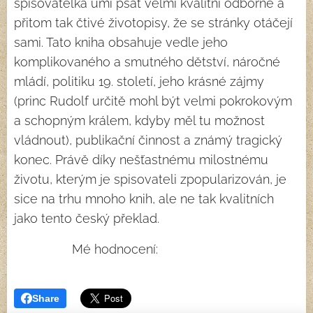
spisovatelka umí psát velmi kvalitní odborné a
přitom tak čtivé životopisy, že se stránky otáčejí
sami. Tato kniha obsahuje vedle jeho
komplikovaného a smutného dětství, náročné
mládí, politiku 19. století, jeho krásné zájmy
(princ Rudolf určitě mohl být velmi pokrokovým
a schopným králem, kdyby měl tu možnost
vládnout), publikační činnost a známý tragický
konec. Právě díky nešťastnému milostnému
životu, kterým je spisovateli zpopularizován, je
sice na trhu mnoho knih, ale ne tak kvalitních
jako tento český překlad.
Mé hodnocení: ⭐⭐⭐⭐⭐
Share