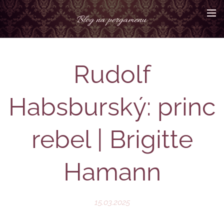
Blog na pergamenu
Rudolf
Habsburský: princ
rebel | Brigitte
Hamann
15.03.2025