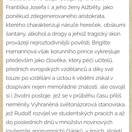
Františka Josefa I. a jeho ženy Alžběty, jako
poněkud zdegenerovaného aristokrata,
kterého charakterizují náruče hereček, obskurní
šantány, alkohol a drogy a jehož tragický skon
provázejí nejroztodivnější pověsti. Brigitte
Hamannová však korunního prince vykresluje
především jako člověka, který péčí učitelů,
předních evropských vzdělanců a díky své
touze po vzdělání a úctou k vědění získal v
dospívání nejen mimořádné znalosti, ale osvojil
si i životní postoje, jež se v průběhu času příliš
neměnily. Vyhraněná světonázorová stanoviska,
jež Rudolf rozvíjel ve studentských pracích a až
do posledních dnů v množství novinových
(ovšemže anonymních) článků, v jiných. století