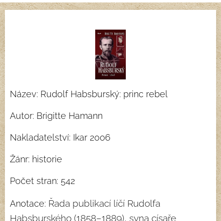
Název: Rudolf Habsburský: princ rebel
Autor: Brigitte Hamann
Nakladatelství: Ikar 2006
Žánr: historie
Počet stran: 542
Řada publikací líčí Rudolfa
Anotace:
Habsburského (1858–1889), syna císaře