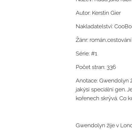
Autor: Kerstin Gier
Nakladatelství: CooB
Žánr: román,cestován
Série: #1
Počet stran: 336
Anotace: Gwendolyn žije
jakýsi speciální gen. 
kořenech skrývá. Co k
Gwendolyn žije v Lond