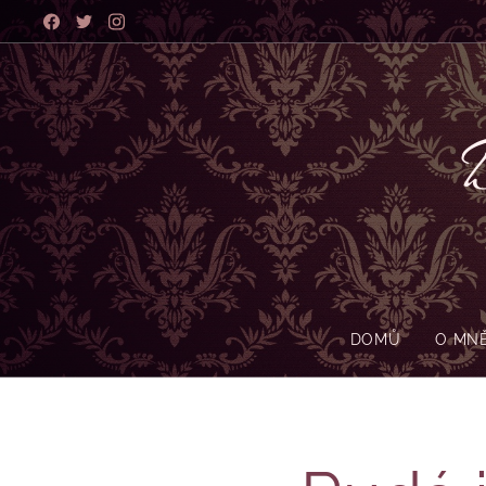
B
DOMŮ
O MN