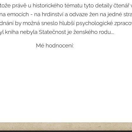
tože právě u historického tématu tyto detaily čtenář v
a emocích - na hrdinství a odvaze žen na jedné str
 jednání by možná sneslo hlubší psychologické zpraco
byl kniha nebyla Statečnost je ženského rodu….
Mé hodnocení: ⭐⭐⭐