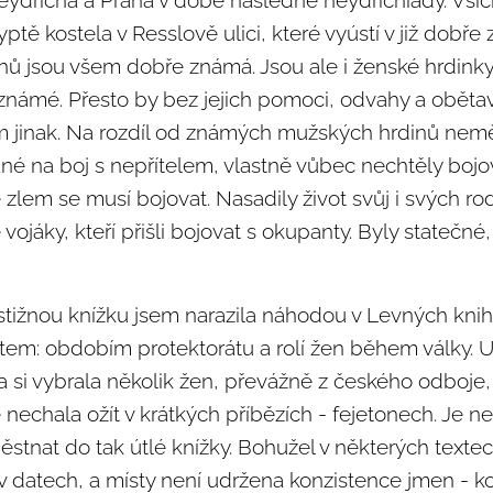
eydricha a Praha v době následné heydrichiády. Všich
ptě kostela v Resslově ulici, které vyústí v již dobře
 jsou všem dobře známá. Jsou ale i ženské hrdinky.
eznámé. Přesto by bez jejich pomoci, odvahy a oběta
m jinak. Na rozdíl od známých mužských hrdinů nemě
né na boj s nepřítelem, vlastně vůbec nechtěly bojov
se zlem se musí bojovat. Nasadily život svůj i svých r
ojáky, kteří přišli bojovat s okupanty. Byly statečné,
ýstižnou knížku jsem narazila náhodou v Levných kni
em: obdobím protektorátu a rolí žen během války. U
ka si vybrala několik žen, převážně z českého odboje, 
 nechala ožít v krátkých příbězích - fejetonech. Je ne
stnat do tak útlé knížky. Bohužel v některých textec
v datech, a místy není udržena konzistence jmen - k