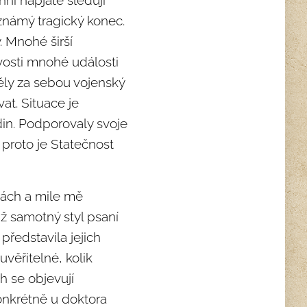
ni napjatě sledují
 známý tragický konec.
 Mnohé širší
vosti mnohé události
ly za sebou vojenský
at. Situace je
odin. Podporovaly svoje
 proto je Statečnost
hách a mile mě
ž samotný styl psaní
představila jejich
uvěřitelné, kolik
h se objevují
onkrétně u doktora