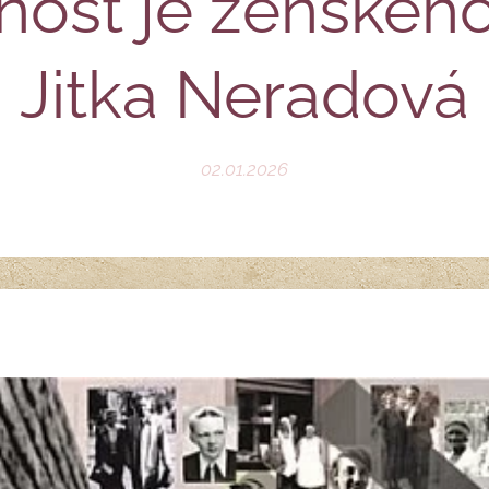
nost je ženského
Jitka Neradová
02.01.2026