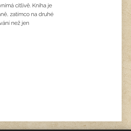
nímá citlivě. Kniha je
aně, zatímco na druhé
vání než jen