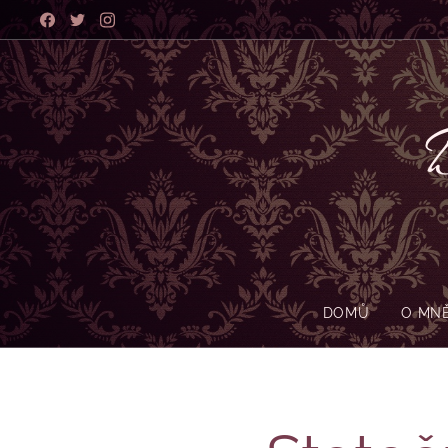
B
DOMŮ
O MN