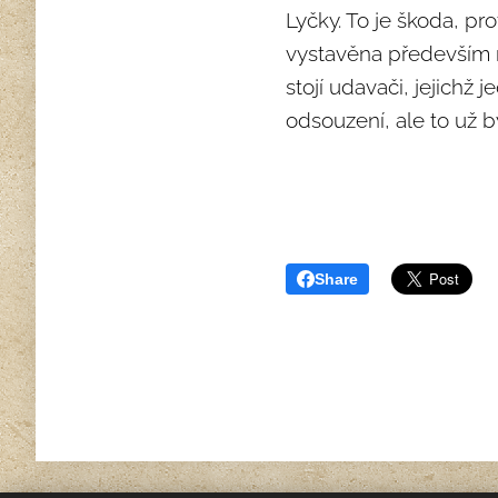
Lyčky. To je škoda, pro
vystavěna především n
stojí udavači, jejichž
odsouzení, ale to už 
Share