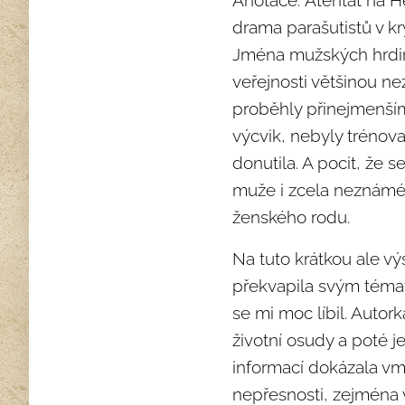
Anotace:
Atentát na H
drama parašutistů v kry
Jména mužských hrdinů
veřejnosti většinou n
proběhly přinejmenší
výcvik, nebyly trénova
donutila. A pocit, že 
muže i zcela neznámé v
ženského rodu.
Na tuto krátkou ale v
překvapila svým témat
se mi moc líbil. Autor
životní osudy a poté je
informací dokázala vmě
nepřesnosti, zejména 