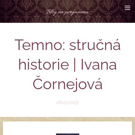
Blog na pergamenu
Temno: stručná
historie | Ivana
Čornejová
08.03.2025