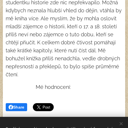
studentku historie zde nic nepřekvapilo. Možná
kdybych neznala hlubší vhled do dějin, vtáhla by
mě kniha více. Ale myslím, že by mohla oslovit
mladší zájemce o historii, kteří o 17. a 18. století
příliš neví nebo zájemce o tuto dobu, kteří se
chtějí přiučit. K celkem dobré čtivost pomáhají
také krátké kapitoly, které nutí číst dál. Mě
bohužel knížka příliš nenadchla, vedle drobných
nepřesností a překlepů, to bylo spíše průměrné
čtení.
Mé hodnocení: ⭐⭐⭐
Share