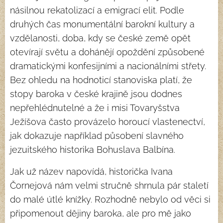
násilnou rekatolizací a emigrací elit. Podle
druhých čas monumentální barokní kultury a
vzdělanosti, doba, kdy se české země opět
otevírají světu a dohánějí opoždění způsobené
dramatickými konfesijními a nacionálními střety.
Bez ohledu na hodnoticí stanoviska platí, že
stopy baroka v české krajině jsou dodnes
nepřehlédnutelné a že i misi Tovaryšstva
Ježíšova často provázelo horoucí vlastenectví,
jak dokazuje například působení slavného
jezuitského historika Bohuslava Balbína.
Jak už název napovídá, historička Ivana
Čornejová nám velmi stručně shrnula pár staletí
do malé útlé knížky. Rozhodně nebylo od věci si
připomenout dějiny baroka, ale pro mě jako