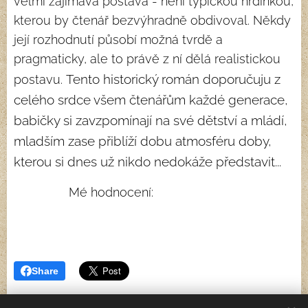
velmi zajímavá postava - není typickou hrdinkou,
kterou by čtenář bezvýhradně obdivoval. Někdy
její rozhodnutí působí možná tvrdě a
pragmaticky, ale to právě z ní dělá realistickou
Tento historický román doporučuju z
postavu.
celého srdce všem čtenářům každé generace,
babičky si zavzpomínají na své dětství a mládí,
mladším zase přiblíží dobu atmosféru doby,
kterou si dnes už nikdo nedokáže představit...
Mé hodnocení: ⭐⭐⭐⭐⭐
Share