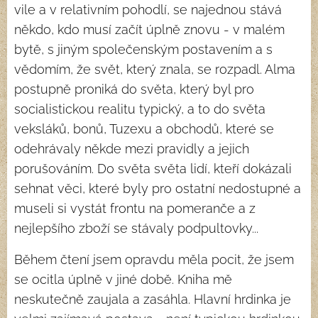
vile a v relativním pohodlí, se najednou stává
někdo, kdo musí začít úplně znovu - v malém
bytě, s jiným společenským postavením a s
vědomím, že svět, který znala, se rozpadl. Alma
postupně proniká do světa, který byl pro
socialistickou realitu typický, a to do světa
veksláků, bonů, Tuzexu a obchodů, které se
odehrávaly někde mezi pravidly a jejich
porušováním. Do světa světa lidí, kteří dokázali
sehnat věci, které byly pro ostatní nedostupné a
museli si vystát frontu na pomeranče a z
nejlepšího zboží se stávaly podpultovky...
Během čtení jsem opravdu měla pocit, že jsem
se ocitla úplně v jiné době. Kniha mě
neskutečně zaujala a zasáhla. Hlavní hrdinka je