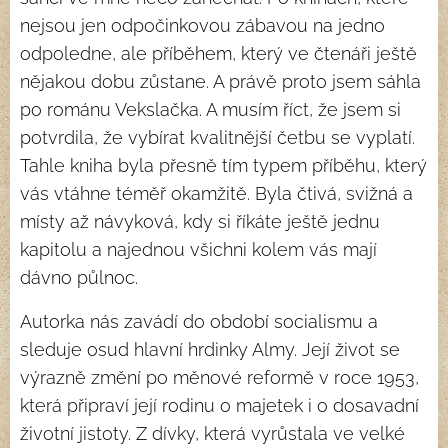
nejsou jen odpočinkovou zábavou na jedno
odpoledne, ale příběhem, který ve čtenáři ještě
nějakou dobu zůstane. A právě proto jsem sáhla
po románu Vekslačka. A musím říct, že jsem si
potvrdila, že vybírat kvalitnější četbu se vyplatí.
Tahle kniha byla přesně tím typem příběhu, který
vás vtáhne téměř okamžitě. Byla čtivá, svižná a
místy až návyková, kdy si říkáte ještě jednu
kapitolu a najednou všichni kolem vás mají
dávno půlnoc.
Autorka nás zavádí do období socialismu a
sleduje osud hlavní hrdinky Almy. Její život se
výrazně změní po měnové reformě v roce 1953,
která připraví její rodinu o majetek i o dosavadní
životní jistoty. Z dívky, která vyrůstala ve velké