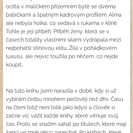
ocitla v maličkém přízemním bytě se dvěma
babičkami a špatným kádrovým profilem. Alma
ale nebyla holka, co sedává s rukama v klíně.
Tohle je její příběh. Příběh ženy, která se v
časech totality vlastními silami vydrápala mezi
nejbohatší stínovou elitu. Žila v pohádkovém
luxusu, ale nejvíc toužila po něčem, co nejde
koupit…
Na tuto knihu jsem narazila v době, kdy si už
vybírám četbu mnohem pečlivěji než dřív. Času
na čtení totiž není tolik jako kdysi a člověk si
začne víc vážit každé knihy, které věnuje svůj
čas. Proto se snažím sahat po titulech, které mají
šanci ve mně něco zanechat. Po knihách, které