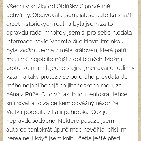
Všechny knížky od Oldřišky Ciprové mě
uchvátily. Obdivovala jsem, jak se autorka snaží
držet historických reálií a byla jsem za to
opravdu ráda, mnohdy jsem si pro sebe hledala
informace navíc. V tomto díle hlavní hrdinkou
byla
Violka.
Jedna z mála královen, která patří
mezi mé nejoblíbenější z oblíbených. Možná
proto, že mám k jedné stejně jmenované rodinný
vztah, a taky protože se po druhé provdala do
mého nejoblíbenějšího jihočeského rodu, za
pána z Růže. O to víc asi budu tentokrát lehce
kritizovat a to za celkem odvážný názor, že
Violka porodila v Itálii pohrobka. Což je
nepravděpodobné. Některé pasáže jsem
autorce tentokrát úplně moc nevěřila, přišli mi
nereálné. I když jsem knihu četla ještě před