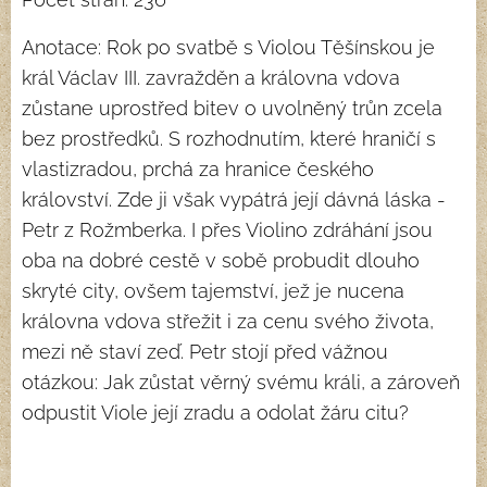
Anotace: Rok po svatbě s Violou Těšínskou je
král Václav III. zavražděn a královna vdova
zůstane uprostřed bitev o uvolněný trůn zcela
bez prostředků. S rozhodnutím, které hraničí s
vlastizradou, prchá za hranice českého
království. Zde ji však vypátrá její dávná láska -
Petr z Rožmberka. I přes Violino zdráhání jsou
oba na dobré cestě v sobě probudit dlouho
skryté city, ovšem tajemství, jež je nucena
královna vdova střežit i za cenu svého života,
mezi ně staví zeď. Petr stojí před vážnou
otázkou: Jak zůstat věrný svému králi, a zároveň
odpustit Viole její zradu a odolat žáru citu?