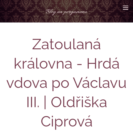
Blog na pergamenu
Zatoulaná
královna - Hrdá
vdova po Václavu
III. | Oldřiška
Ciprová