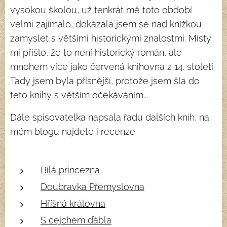
vysokou školou, už tenkrát mě toto období
velmi zajímalo, dokázala jsem se nad knížkou
zamyslet s většími historickými znalostmi. Místy
mi přišlo, že to není historický román, ale
mnohem více jako červená knihovna z 14. století.
Tady jsem byla přísnější, protože jsem šla do
této knihy s větším očekáváním...
Dále spisovatelka napsala řadu dalších knih, na
mém blogu najdete i recenze:
Bílá princezna
Doubravka Přemyslovna
Hříšná královna
S cejchem ďábla