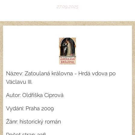
27.09.2025
Název: Zatoulaná královna - Hrdá vdova po
Václavu III.
Autor: Oldřiška Ciprová
Vydání: Praha 2009
Žánr: historický román
Počet stran: 236