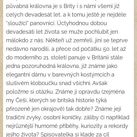
půvabná královna je s Brity i s námi všemi již
celých devadesát let, a k tomu ještě je nejdéle
"sloužící" panovnicí. Úctyhodnou dobou
devadesáti let života se muže pochlubit jen
málokdo z nás. Někteří už zemřeli, jiní se teprve
nedávno narodili, a přece od počátku 50. let až
do moderního 21. století panuje v Británii stále
jedna pozoruhodná královna, již známe jako
elegantní dámu v barevných kostýmcích a
slušivém kloboučku snad všichni. Avšak
položme si otázku. Známe ji opravdu (zejména
my Češi, kterých se britská historie týká
přirozeně jen okrajově) tak dobře? Známe její
tradiční zvyky, osobní koníčky, záliby či například
nejrůznější humorné příběhy, kuriozity a rekordy
jejího života? Spisovatelka si klade za cíl