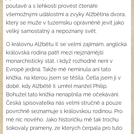
poutavě a s lehkostí provést čtenáře
všemožnými událostmi a zvyky Alžbětina dvora,
který se muže v tuzemsku oprávněně jevit jako
velký samostatný a nepoznaný svět.
O královnu Alžbětu II. se velmi zajímám, anglická
královská rodina patří mezi nejznámější
monarchistický stát, i když rozhodně není v
Evropě jediná. Takže mě neminula ani tato
knížka, na kterou jsem se těšila. Četla jsem ji v
době, kdy Alžbětě II. umřel manžel Philip.
Bohužel tato knížka nenaplnila mé očekávání.
Česká spisovatelka nás velmi stručně a pouze
povrchně seznamuje s královskou rodinou. Pro
mě nic nového. Jako historičku mě tak trochu
šokovaly prameny, ze kterých čerpala pro tuto