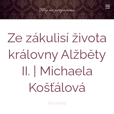
Blog na pergamenu
Ze zákulisí života
královny Alžběty
II. | Michaela
Košťálová
16.03.2025