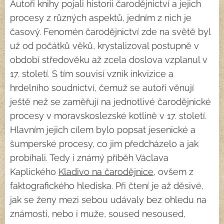
Autoři knihy pojali historii čarodějnictví a jejich
procesy z různých aspektů, jedním z nich je
časový. Fenomén čarodějnictví zde na světě byl
už od počátků věků, krystalizoval postupně v
období středověku až zcela doslova vzplanul v
17. století. S tím souvisí vznik inkvizice a
hrdelního soudnictví, čemuž se autoři věnují
ještě než se zaměřují na jednotlivé čarodějnické
procesy v moravskoslezské kotlině v 17. století.
Hlavním jejich cílem bylo popsat jesenické a
šumperské procesy, co jim předcházelo a jak
probíhali. Tedy i známý příběh Václava
Kaplického
Kladivo na čarodějnice
, ovšem z
faktografického hlediska. Při čtení je až děsivé,
jak se ženy mezi sebou udávaly bez ohledu na
známosti, nebo i muže, soused nesoused,