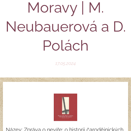
Moravy | M.
Neubauerová a D.
Polách
17.05.2024
Název: Zpráva o nevíře: o historii čarodějnických