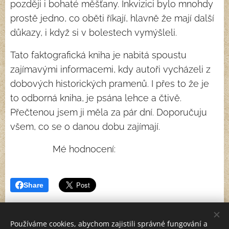
později i bohaté měšťany. Inkvizici bylo mnohdy
prostě jedno, co oběti říkají, hlavně že mají další
důkazy, i když si v bolestech vymýšleli.
Tato faktografická kniha je nabitá spoustu
zajímavými informacemi, kdy autoři vycházeli z
dobových historických pramenů. I přes to že je
to odborná kniha, je psána lehce a čtivě.
Přečtenou jsem ji měla za pár dní. Doporučuju
všem, co se o danou dobu zajímají.
Mé hodnocení: ⭐⭐⭐⭐⭐
Share
Používáme cookies, abychom zajistili správné fungování a