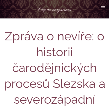
Blog na pergamenu
Zpráva o nevíře: o
historii
čarodějnických
procesů Slezska a
severozápadní